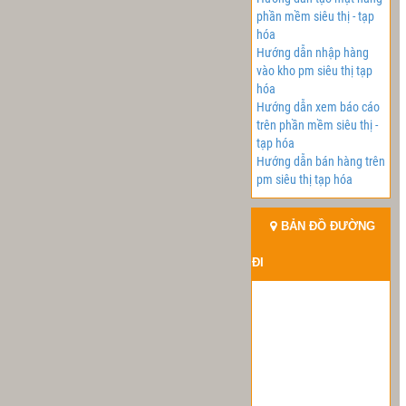
phần mềm siêu thị - tạp
hóa
Hướng dẫn nhập hàng
vào kho pm siêu thị tạp
hóa
Hướng dẫn xem báo cáo
trên phần mềm siêu thị -
tạp hóa
Hướng dẫn bán hàng trên
pm siêu thị tạp hóa
BẢN ĐỒ ĐƯỜNG
ĐI