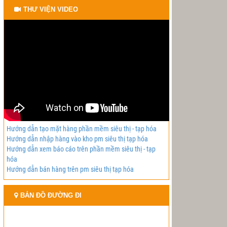
THƯ VIỆN VIDEO
Hướng dẫn tạo mặt hàng phần mềm siêu thị - tạp hóa
Hướng dẫn nhập hàng vào kho pm siêu thị tạp hóa
Hướng dẫn xem báo cáo trên phần mềm siêu thị - tạp
hóa
Hướng dẫn bán hàng trên pm siêu thị tạp hóa
BẢN ĐỒ ĐƯỜNG ĐI