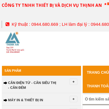
CÔNG TY TNHH THIẾT BỊ VÀ DỊCH VỤ THỊNH AN
Kỹ thuật : 0944.680.669 ; LH làm đại lý : 0944.68
SẢN PHẨM
TRANG CH
CÂN ĐIỆN TỬ - CÂN SIÊU THỊ
THANH TOÁ
- CÂN ĐẾM
MÁY IN & THIẾT BỊ IN