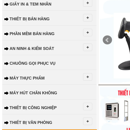
GIẤY IN & TEM NHÃN
THIẾT BỊ BÁN HÀNG
PHẦN MỀM BÁN HÀNG
AN NINH & KIỂM SOÁT
CHUÔNG GỌI PHỤC VỤ
MÁY THỰC PHẨM
MÁY HÚT CHÂN KHÔNG
THIẾT BỊ CÔNG NGHIỆP
THIẾT BỊ VĂN PHÒNG