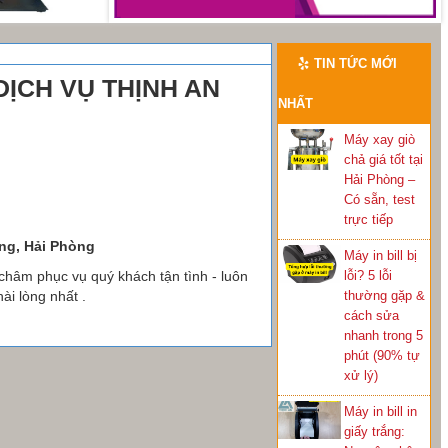
TIN TỨC MỚI
DỊCH VỤ THỊNH AN
NHẤT
Máy xay giò
chả giá tốt tại
Hải Phòng –
Có sẵn, test
trực tiếp
ng, Hải Phòng
Máy in bill bị
 châm phục vụ quý khách tận tình - luôn
lỗi? 5 lỗi
ài lòng nhất .
thường gặp &
cách sửa
nhanh trong 5
phút (90% tự
xử lý)
Máy in bill in
giấy trắng: