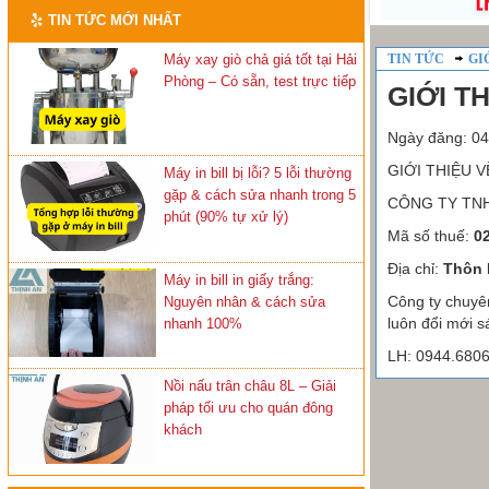
TIN TỨC MỚI NHẤT
Máy xay giò chả giá tốt tại Hải
TIN TỨC
GI
Phòng – Có sẵn, test trực tiếp
GIỚI T
Ngày đăng: 04
GIỚI THIỆU V
Máy in bill bị lỗi? 5 lỗi thường
gặp & cách sửa nhanh trong 5
CÔNG TY TNH
phút (90% tự xử lý)
Mã số thuế:
0
Địa chỉ:
Thôn 
Máy in bill in giấy trắng:
Công ty chuyên
Nguyên nhân & cách sửa
luôn đổi mới s
nhanh 100%
LH: 0944.680
Nồi nấu trân châu 8L – Giải
pháp tối ưu cho quán đông
khách