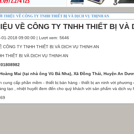
ỚI THIỆU VỀ CÔNG TY TNHH THIẾT BỊ VÀ DỊCH VỤ THỊNH AN
HIỆU VỀ CÔNG TY TNHH THIẾT BỊ VÀ 
-01-2018 09:00:00 | Lượt xem: 5646
Ề CÔNG TY TNHH THIẾT BỊ VÀ DỊCH VỤ THỊNH AN
H THIẾT BỊ VÀ DỊCH VỤ THỊNH AN
201808982
Hoàng Mai (tại nhà ông Vũ Bá Nha), Xã Đồng Thái, Huyện An Dươ
 cung cấp phần mềm - thiết bị bán hàng - thiết bị an ninh với phương
áng tạo , nhiệt huyết đem đến cho quý khách với sản phẩm và dịch vụ h
669