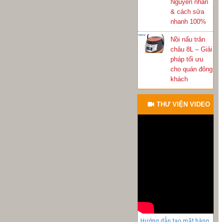
Nguyên nhân
& cách sửa
nhanh 100%
Nồi nấu trân
châu 8L – Giải
pháp tối ưu
cho quán đông
khách
THƯ VIỆN VIDEO
Hướng dẫn tạo mặt hàng