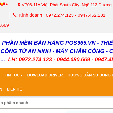
VP06-11A Việt Phát South City, Ngõ 112 Dương
Kinh doanh : 0972.274.123 - 0947.452.281
0.669
PHẦN MỀM BÁN HÀNG POS365.VN - THIẾ
CỔNG TỪ AN NINH - MÁY CHẤM CÔNG - 
...
LH: 0972.274.123 - 0944.680.669 - 0947.4
Ủ
TIN TỨC
DOWLOAD DRIVER
HƯỚNG DẪN SỬ DỤNG 
N
LIÊN HỆ