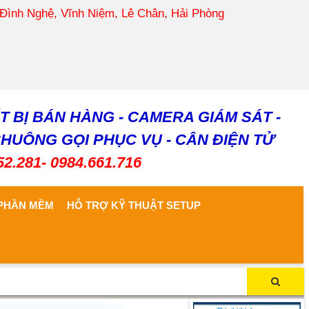
 Đình Nghệ, Vĩnh Niệm, Lê Chân, Hải Phòng
T BỊ BÁN HÀNG - CAMERA GIÁM SÁT -
CHUÔNG GỌI PHỤC VỤ - CÂN ĐIỆN TỬ
52.281- 0984.661.716
PHẦN MỀM
HỖ TRỢ KỸ THUẬT SETUP