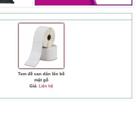
Tem đề can dán lên bề
mặt gỗ
Giá
:
Liên hệ