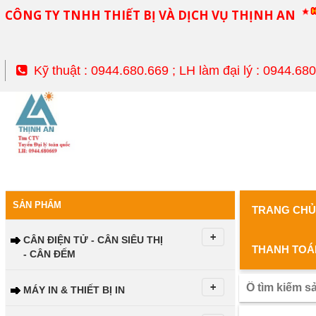
CÔNG TY TNHH THIẾT BỊ VÀ DỊCH VỤ THỊNH AN
Kỹ thuật : 0944.680.669 ; LH làm đại lý : 0944.68
SẢN PHẨM
TRANG CH
CÂN ĐIỆN TỬ - CÂN SIÊU THỊ
THANH TOÁ
- CÂN ĐẾM
MÁY IN & THIẾT BỊ IN