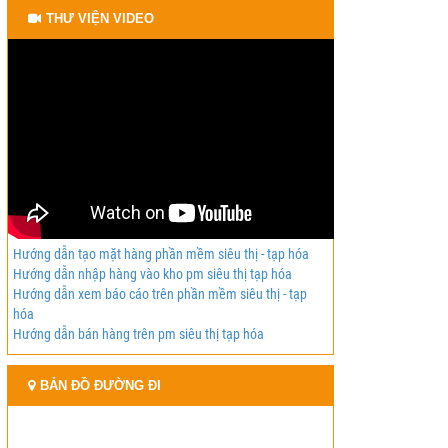
THƯ VIỆN VIDEO
Hướng dẫn tạo mặt hàng phần mềm siêu thị - tạp hóa
Hướng dẫn nhập hàng vào kho pm siêu thị tạp hóa
Hướng dẫn xem báo cáo trên phần mềm siêu thị - tạp
hóa
Hướng dẫn bán hàng trên pm siêu thị tạp hóa
BẢN ĐỒ ĐƯỜNG ĐI