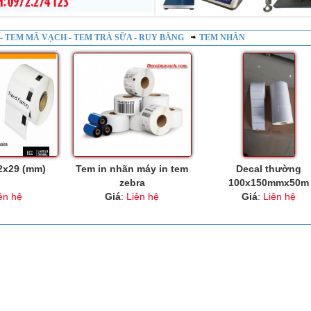
LL- TEM MÃ VẠCH - TEM TRÀ SỮA - RUY BĂNG
TEM NHÃN
2x29 (mm)
Tem in nhãn máy in tem
Decal thường
zebra
100x150mmx50m
ên hệ
Giá
:
Liên hệ
Giá
:
Liên hệ