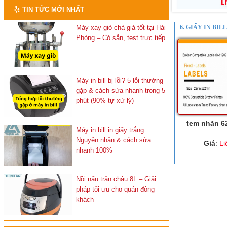
TIN TỨC MỚI NHẤT
Máy xay giò chả giá tốt tại Hải
6. GIẤY IN BI
Phòng – Có sẵn, test trực tiếp
Máy in bill bị lỗi? 5 lỗi thường
gặp & cách sửa nhanh trong 5
phút (90% tự xử lý)
tem nhãn 6
Máy in bill in giấy trắng:
Nguyên nhân & cách sửa
Giá
:
Li
nhanh 100%
Nồi nấu trân châu 8L – Giải
pháp tối ưu cho quán đông
khách