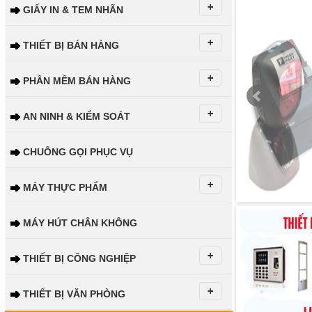
GIẤY IN & TEM NHÃN
THIẾT BỊ BÁN HÀNG
PHẦN MỀM BÁN HÀNG
AN NINH & KIỂM SOÁT
CHUÔNG GỌI PHỤC VỤ
MÁY THỰC PHẨM
MÁY HÚT CHÂN KHÔNG
THIẾT BỊ CÔNG NGHIỆP
THIẾT BỊ VĂN PHÒNG