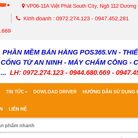
VP06-11A Việt Phát South City, Ngõ 112 Dương
Kinh doanh : 0972.274.123 - 0947.452.281
0.669
PHẦN MỀM BÁN HÀNG POS365.VN - THIẾ
CỔNG TỪ AN NINH - MÁY CHẤM CÔNG - 
...
LH: 0972.274.123 - 0944.680.669 - 0947.4
Ủ
TIN TỨC
DOWLOAD DRIVER
HƯỚNG DẪN SỬ DỤNG 
N
LIÊN HỆ