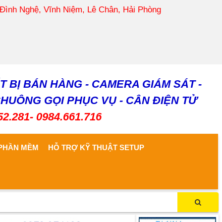
 Đình Nghệ, Vĩnh Niệm, Lê Chân, Hải Phòng
T BỊ BÁN HÀNG - CAMERA GIÁM SÁT -
CHUÔNG GỌI PHỤC VỤ - CÂN ĐIỆN TỬ
52.281- 0984.661.716
PHẦN MỀM
HỖ TRỢ KỸ THUẬT SETUP