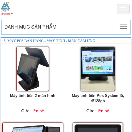
Togg
navi
To
DANH MỤC SẢN PHẨM
5. MÁY POS BÁN HÀNG - MÁY TÍNH - MÀN CẢM ỨNG
Máy tính tiền 2 màn hình
Máy tính tiền Pos System I5,
4/128gb
Giá
:
Liên hệ
Giá
:
Liên hệ