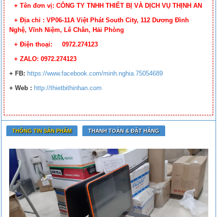
+ Tên đơn vị: CÔNG TY TNHH THIẾT BỊ VÀ DỊCH VỤ THỊNH AN
+ Địa chỉ : VP06-11A Việt Phát South City, 112 Dương Đình
Nghệ, Vĩnh Niệm, Lê Chân, Hải Phòng
+ Điện thoại: 0972.274123
+ ZALO: 0972.274123
+ FB:
https://www.facebook.
com/minh.nghia.75054689
+ Web :
http://thietbithinhan.com
THÔNG TIN SẢN PHẨM
THANH TOÁN & ĐẶT HÀNG