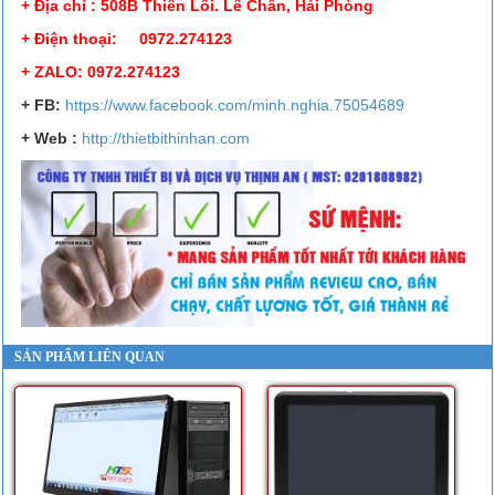
+ Địa chỉ : 508B Thiên Lôi. Lê Chân, Hải Phòng
+ Điện thoại: 0972.274123
+ ZALO: 0972.274123
+ FB:
https://www.facebook.
com/minh.nghia.75054689
+ Web :
http://thietbithinhan.com
SẢN PHẨM LIÊN QUAN