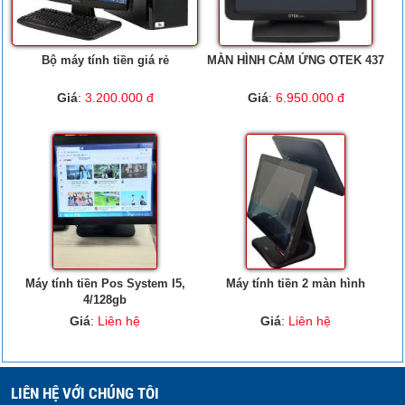
Bộ máy tính tiền giá rẻ
MÀN HÌNH CẢM ỨNG OTEK 437
Giá
:
3.200.000 đ
Giá
:
6.950.000 đ
Máy tính tiền Pos System I5,
Máy tính tiền 2 màn hình
4/128gb
Giá
:
Liên hệ
Giá
:
Liên hệ
LIÊN HỆ VỚI CHÚNG TÔI