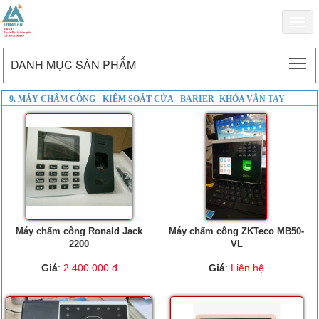
Togg
navi
To
DANH MỤC SẢN PHẨM
9. MÁY CHẤM CÔNG - KIỂM SOÁT CỬA - BARIER- KHÓA VÂN TAY
Máy chấm công Ronald Jack
Máy chấm công ZKTeco MB50-
2200
VL
Giá
:
2.400.000 đ
Giá
:
Liên hệ