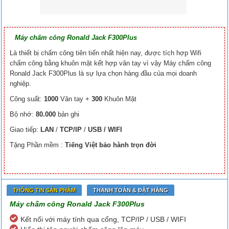
Máy chấm công Ronald Jack F300Plus
Là thiết bị chấm công tiên tiến nhất hiện nay, được tích hợp Wifi
chấm công bằng khuôn mặt kết hợp vân tay vì vậy Máy chấm công
Ronald Jack F300Plus là sự lựa chọn hàng đầu của mọi doanh
nghiệp.
Công suất:
1000
Vân tay +
300
Khuôn Mặt
Bộ nhớ:
80.000
bản ghi
Giao tiếp:
LAN
/
TCP/IP
/
USB / WIFI
Tặng Phần mềm :
Tiếng Việt bảo hành trọn đời
THÔNG TIN SẢN PHẨM
THANH TOÁN & ĐẶT HÀNG
Máy chấm công Ronald Jack F300Plus
Kết nối với máy tính qua cổng, TCP/IP / USB / WIFI