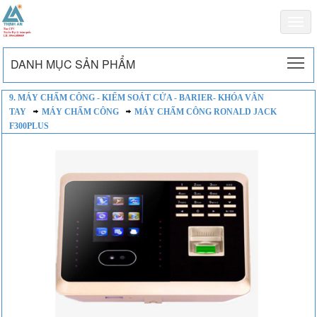
Togg
navi
To
DANH MỤC SẢN PHẨM
9. MÁY CHẤM CÔNG - KIỂM SOÁT CỬA - BARIER- KHÓA VÂN
TAY
MÁY CHẤM CÔNG
MÁY CHẤM CÔNG RONALD JACK
F300PLUS