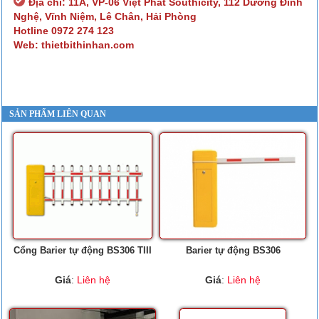
Địa chỉ: 11A, VP-06 Việt Phát Southicity, 112 Dương Đình
Nghệ, Vĩnh Niệm, Lê Chân, Hải Phòng
Hotline 0972 274 123
Web: thietbithinhan.com
SẢN PHẨM LIÊN QUAN
Cổng Barier tự động BS306 TIII
Barier tự động BS306
Giá
:
Liên hệ
Giá
:
Liên hệ