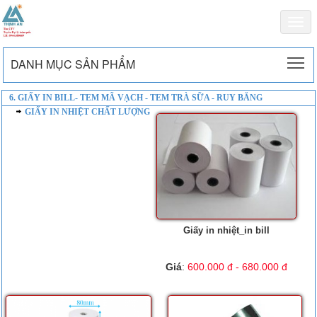
Togg
navi
To
DANH MỤC SẢN PHẨM
6. GIẤY IN BILL- TEM MÃ VẠCH - TEM TRÀ SỮA - RUY BĂNG
GIẤY IN NHIỆT CHẤT LƯỢNG
Giấy in nhiệt_in bill
Giá
:
600.000 đ - 680.000 đ