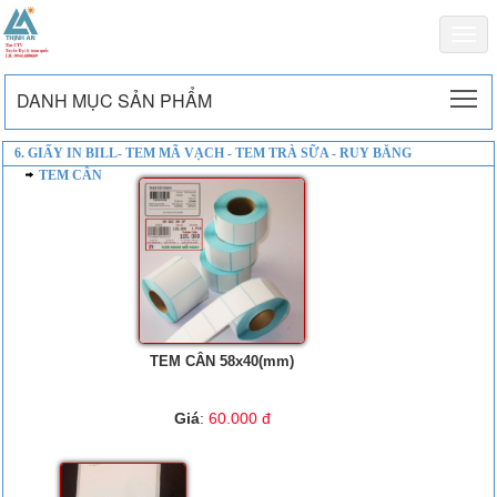
Togg
navi
To
DANH MỤC SẢN PHẨM
6. GIẤY IN BILL- TEM MÃ VẠCH - TEM TRÀ SỮA - RUY BĂNG
TEM CÂN
TEM CÂN 58x40(mm)
Giá
:
60.000 đ