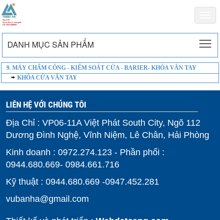
Togg
navi
To
DANH MỤC SẢN PHẨM
9. MÁY CHẤM CÔNG - KIỂM SOÁT CỬA - BARIER- KHÓA VÂN TAY
KHÓA CỬA VÂN TAY
LIÊN HỆ VỚI CHÚNG TÔI
Địa Chỉ : VP06-11A Việt Phát South City, Ngõ 112
Dương Đình Nghệ, Vĩnh Niệm, Lê Chân, Hải Phòng
Kinh doanh : 0972.274.123 - Phần phối :
0944.680.669- 0984.661.716
Kỹ thuật : 0944.680.669 -0947.452.281
vubanha@gmail.com