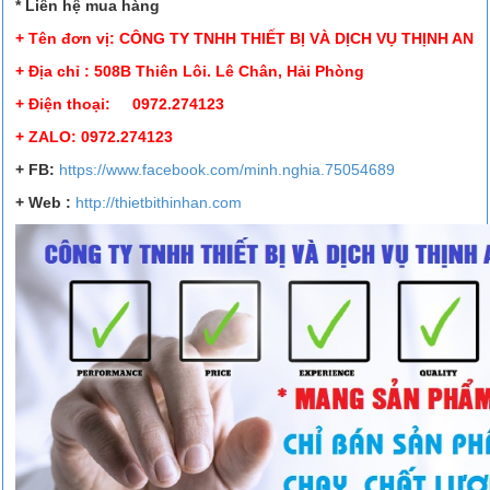
* Liên hệ mua hàng
+ Tên đơn vị: CÔNG TY TNHH THIẾT BỊ VÀ DỊCH VỤ THỊNH AN
+ Địa chỉ : 508B Thiên Lôi. Lê Chân, Hải Phòng
+ Điện thoại: 0972.274123
+ ZALO: 0972.274123
+ FB
:
https://www.facebook.
com/minh.nghia.75054689
+ Web :
http://thietbithinhan.com