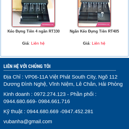
Kéo Đựng Tiền 4 ngăn RT330
Ngăn Kéo Đựng Tiền RT405
Giá
:
Liên hệ
Giá
:
Liên hệ
LIÊN HỆ VỚI CHÚNG TÔI
Địa Chỉ : VP06-11A Việt Phát South City, Ngõ 112
Dương Đình Nghệ, Vĩnh Niệm, Lê Chân, Hải Phòng
Kinh doanh : 0972.274.123 - Phần phối :
0944.680.669- 0984.661.716
Kỹ thuật : 0944.680.669 -0947.452.281
vubanha@gmail.com