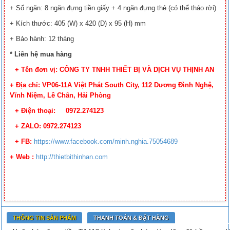
+ Số ngăn: 8 ngăn đựng tiền giấy + 4 ngăn đựng thẻ (có thể tháo rời)
+ Kích thước: 405 (W) x 420 (D) x 95 (H) mm
+ Bảo hành: 12 tháng
* Liên hệ mua hàng
+ Tên đơn vị: CÔNG TY TNHH THIẾT BỊ VÀ DỊCH VỤ THỊNH AN
+ Địa chỉ: VP06-11A Việt Phát South City, 112 Dương Đình Nghệ,
Vĩnh Niệm, Lê Chân, Hải Phòng
+ Điện thoại: 0972.274123
+ ZALO: 0972.274123
+ FB
:
https://www.facebook.
com/minh.nghia.75054689
+ Web :
http://thietbithinhan.com
THÔNG TIN SẢN PHẨM
THANH TOÁN & ĐẶT HÀNG