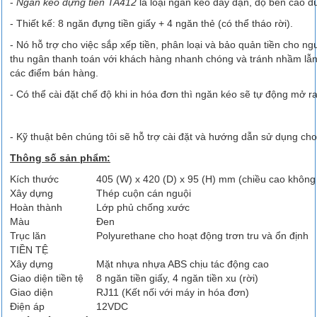
-
Ngăn kéo đựng tiền TA412
là loại ngăn kéo dày dặn, độ bền cao d
- Thiết kế: 8 ngăn đựng tiền giấy + 4 ngăn thẻ (có thể tháo rời).
- Nó hỗ trợ cho việc sắp xếp tiền, phân loại và bảo quản tiền cho n
thu ngân thanh toán với khách hàng nhanh chóng và tránh nhầm lẫn.
các điểm bán hàng.
- Có thể cài đặt chế độ khi in hóa đơn thì ngăn kéo sẽ tự động mở r
- Kỹ thuật bên chúng tôi sẽ hỗ trợ cài đặt và hướng dẫn sử dụng ch
Thông số sản phẩm:
Kích thước
405 (W) x 420 (D) x 95 (H) mm (chiều cao khôn
Xây dựng
Thép cuộn cán nguội
Hoàn thành
Lớp phủ chống xước
Màu
Đen
Trục lăn
Polyurethane cho hoạt động trơn tru và ổn định
TIỀN TỆ
Xây dựng
Mặt nhựa nhựa ABS chịu tác động cao
Giao diện tiền tệ
8 ngăn tiền giấy, 4 ngăn tiền xu (rời)
Giao diện
RJ11 (Kết nối với máy in hóa đơn)
Điện áp
12VDC