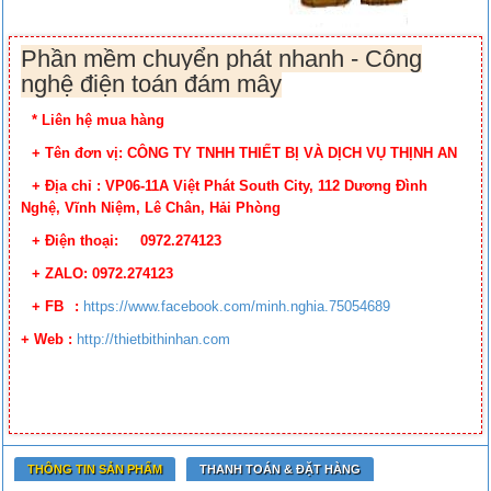
Phần mềm chuyển phát nhanh - Công
nghệ điện toán đám mây
* Liên hệ mua hàng
+ Tên đơn vị: CÔNG TY TNHH THIẾT BỊ VÀ DỊCH VỤ THỊNH AN
+ Địa chỉ : VP06-11A Việt Phát South City, 112 Dương Đình
Nghệ, Vĩnh Niệm, Lê Chân, Hải Phòng
+ Điện thoại: 0972.274123
+ ZALO: 0972.274123
+ FB
:
https://www.facebook.
com/minh.nghia.75054689
+ Web :
http://thietbithinhan.com
THÔNG TIN SẢN PHẨM
THANH TOÁN & ĐẶT HÀNG