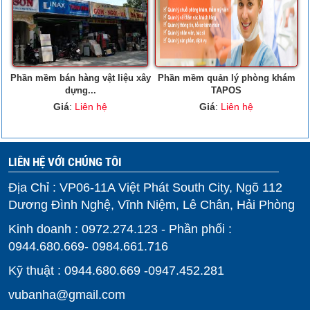
Phần mềm bán hàng vật liệu xây
Phần mềm quản lý phòng khám
dựng...
TAPOS
Giá
:
Liên hệ
Giá
:
Liên hệ
LIÊN HỆ VỚI CHÚNG TÔI
Địa Chỉ : VP06-11A Việt Phát South City, Ngõ 112
Dương Đình Nghệ, Vĩnh Niệm, Lê Chân, Hải Phòng
Kinh doanh : 0972.274.123 - Phần phối :
0944.680.669- 0984.661.716
Kỹ thuật : 0944.680.669 -0947.452.281
vubanha@gmail.com