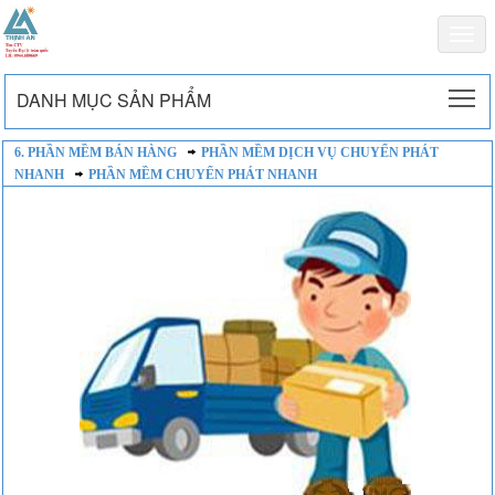
Togg
navi
To
DANH MỤC SẢN PHẨM
6. PHẦN MỀM BÁN HÀNG
PHẦN MỀM DỊCH VỤ CHUYỂN PHÁT
NHANH
PHẦN MỀM CHUYỂN PHÁT NHANH