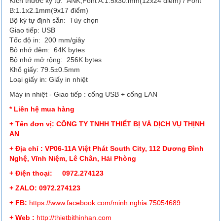
Kích thước ký tự: ANK,Font A:1.5x30.mm(12x24 điểm) / Font
B:1.1x2.1mm(9x17 điểm)
Bộ ký tự định sẵn: Tùy chọn
Giao tiếp: USB
Tốc độ in: 200 mm/giây
Bộ nhớ đệm: 64K bytes
Bộ nhớ mở rộng: 256K bytes
Khổ giấy: 79.5±0.5mm
Loại giấy in: Giấy in nhiệt
Máy in nhiệt - Giao tiếp : cổng USB + cổng LAN
* Liên hệ mua hàng
+ Tên đơn vị: CÔNG TY TNHH THIẾT BỊ VÀ DỊCH VỤ THỊNH
AN
+ Địa chỉ : VP06-11A Việt Phát South City, 112 Dương Đình
Nghệ, Vĩnh Niệm, Lê Chân, Hải Phòng
+ Điện thoại: 0972.274123
+ ZALO: 0972.274123
+ FB
:
https://www.facebook.
com/minh.nghia.75054689
+ Web :
http://thietbithinhan.com