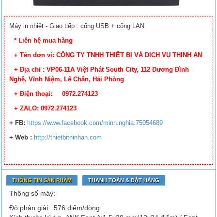
Máy in nhiệt - Giao tiếp : cổng USB + cổng LAN
* Liên hệ mua hàng
+ Tên đơn vị: CÔNG TY TNHH THIẾT BỊ VÀ DỊCH VỤ THỊNH AN
+ Địa chỉ : VP06-11A Việt Phát South City, 112 Dương Đình
Nghệ, Vĩnh Niệm, Lê Chân, Hải Phòng
+ Điện thoại: 0972.274123
+ ZALO: 0972.274123
+ FB
:
https://www.facebook.
com/minh.nghia.75054689
+ Web :
http://thietbithinhan.com
THÔNG TIN SẢN PHẨM
THANH TOÁN & ĐẶT HÀNG
Thông số máy:
Độ phân giải: 576 điểm/dòng