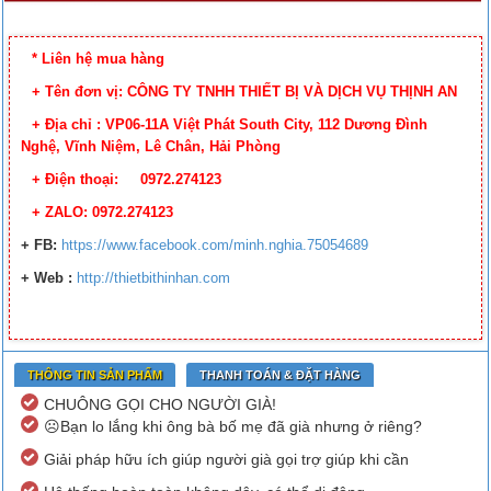
* Liên hệ mua hàng
+ Tên đơn vị: CÔNG TY TNHH THIẾT BỊ VÀ DỊCH VỤ THỊNH AN
+ Địa chỉ : VP06-11A Việt Phát South City, 112 Dương Đình
Nghệ, Vĩnh Niệm, Lê Chân, Hải Phòng
+ Điện thoại: 0972.274123
+ ZALO: 0972.274123
+ FB
:
https://www.facebook.
com/minh.nghia.75054689
+ Web :
http://thietbithinhan.com
THÔNG TIN SẢN PHẨM
THANH TOÁN & ĐẶT HÀNG
CHUÔNG GỌI CHO NGƯỜI GIÀ!
☹️Bạn lo lắng khi ông bà bố mẹ đã già nhưng ở riêng?
Giải pháp hữu ích giúp người già gọi trợ giúp khi cần