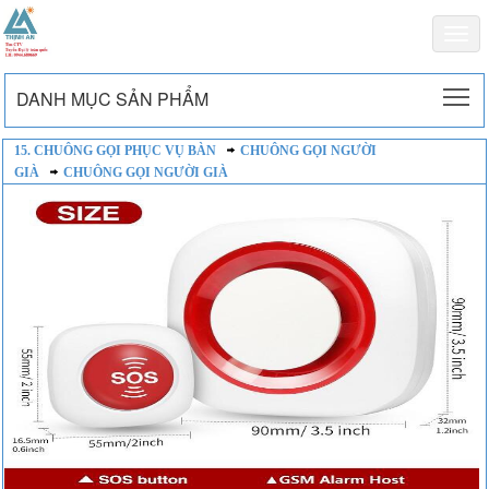
Togg
navi
To
DANH MỤC SẢN PHẨM
15. CHUÔNG GỌI PHỤC VỤ BÀN
CHUÔNG GỌI NGƯỜI
GIÀ
CHUÔNG GỌI NGƯỜI GIÀ