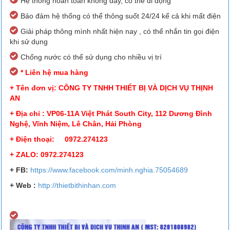
Hệ thống hoàn toàn không dây, có thể di động
Bảo đảm hệ thống có thể thông suốt 24/24 kể cả khi mất điện
Giải pháp thông mình nhất hiện nay , có thể nhắn tin gọi điện
khi sử dụng
Chống nước có thể sử dụng cho nhiều vị trí
* Liên hệ mua hàng
+ Tên đơn vị: CÔNG TY TNHH THIẾT BỊ VÀ DỊCH VỤ THỊNH
AN
+ Địa chỉ : VP06-11A Việt Phát South City, 112 Dương Đình
Nghệ, Vĩnh Niệm, Lê Chân, Hải Phòng
+ Điện thoại: 0972.274123
+ ZALO: 0972.274123
+ FB
:
https://www.facebook.
com/minh.nghia.75054689
+ Web :
http://thietbithinhan.com