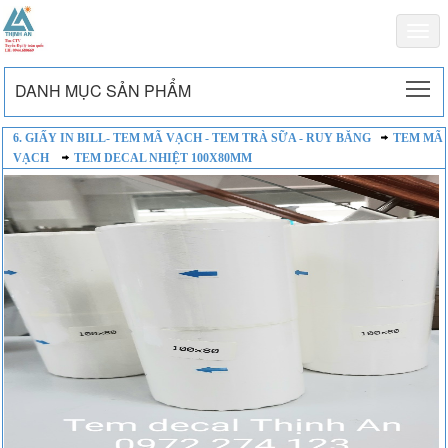
Togg
navi
To
DANH MỤC SẢN PHẨM
6. GIẤY IN BILL- TEM MÃ VẠCH - TEM TRÀ SỮA - RUY BĂNG
TEM MÃ
VẠCH
TEM DECAL NHIỆT 100X80MM