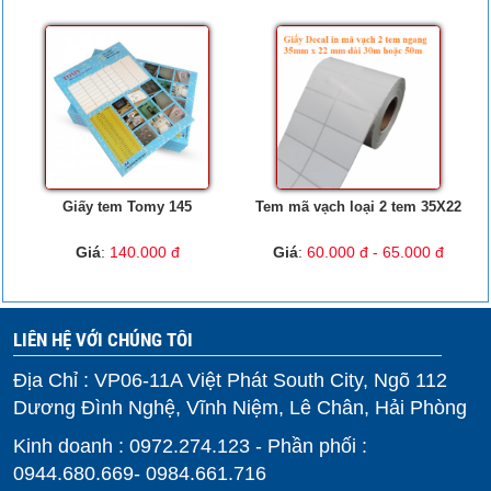
Giấy tem Tomy 145
Tem mã vạch loại 2 tem 35X22
Giá
:
140.000 đ
Giá
:
60.000 đ - 65.000 đ
LIÊN HỆ VỚI CHÚNG TÔI
Địa Chỉ : VP06-11A Việt Phát South City, Ngõ 112
Dương Đình Nghệ, Vĩnh Niệm, Lê Chân, Hải Phòng
Kinh doanh : 0972.274.123 - Phần phối :
0944.680.669- 0984.661.716