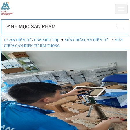
Togg
navi
To
DANH MỤC SẢN PHẨM
1. CÂN ĐIỆN TỬ - CÂN SIÊU THỊ
SỬA CHỮA CÂN ĐIỆN TỬ
SỬA
CHỮA CÂN ĐIỆN TỬ HẢI PHÒNG