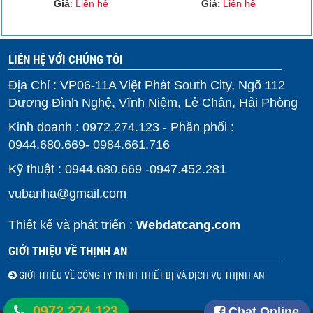
Giá
:
Liên hệ
Giá
:
Liên hệ
LIÊN HỆ VỚI CHÚNG TÔI
Địa Chỉ : VP06-11A Việt Phát South City, Ngõ 112
Dương Đình Nghệ, Vĩnh Niệm, Lê Chân, Hải Phòng
Kinh doanh : 0972.274.123 - Phần phối :
0944.680.669- 0984.661.716
Kỹ thuật : 0944.680.669 -0947.452.281
vubanha@gmail.com
Thiết kế và phát triển :
Webdatcang.com
GIỚI THIỆU VỀ THỊNH AN
GIỚI THIỆU VỀ CÔNG TY TNHH THIẾT BỊ VÀ DỊCH VỤ THỊNH AN
0972.274.123
Chat Online