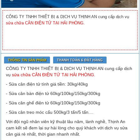
CÔNG TY TNHH THIẾT BỊ & DỊCH VỤ THỊNH AN cung cấp dịch vụ
sửa chữa CÂN ĐIỆN TỬ TẠI HẢI PHÒNG.
THÔNG TIN SẢN PHẨM
THANH TOÁN & ĐẶT HÀNG
CÔNG TY TNHH THIẾT BỊ & DỊCH VỤ THỊNH AN cung cấp dịch
vụ
sửa chữa CÂN ĐIỆN TỬ TẠI HẢI PHÒNG.
- Sửa cân điện tử tính giá tiền: 30kg/40kg
- Sửa cân bàn điện tử 60kg/100kg/150kg/300kg
- Sửa cân ghế điện tử 60kg/100kg/150kg/300kg
- Sửa cân treo móc cẩu 500kg/3 tấn/5 tấn....
Với đội ngũ nhân viên kỹ thuật lâu năm, lành nghề, Thịnh An
cam kết sẽ đem lại sự hài lòng cho quý khách với dịch vụ sửa
cân giá rẻ nhất, thời gian nhanh nhất.