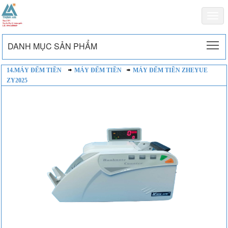
Togg
navi
To
DANH MỤC SẢN PHẨM
14.MÁY ĐẾM TIỀN
MÁY ĐẾM TIỀN
MÁY ĐẾM TIỀN ZHEYUE
ZY2025