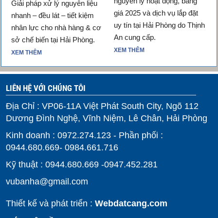
nguyên lý hoạt động, bảng
Giải pháp xử lý nguyên liệu
giá 2025 và dịch vụ lắp đặt
nhanh – đều lát – tiết kiệm
uy tín tại Hải Phòng do Thịnh
nhân lực cho nhà hàng & cơ
An cung cấp.
sở chế biến tại Hải Phòng.
XEM THÊM
XEM THÊM
LIÊN HỆ VỚI CHÚNG TÔI
Địa Chỉ : VP06-11A Việt Phát South City, Ngõ 112
Dương Đình Nghệ, Vĩnh Niệm, Lê Chân, Hải Phòng
Kinh doanh : 0972.274.123 - Phần phối :
0944.680.669- 0984.661.716
Kỹ thuật : 0944.680.669 -0947.452.281
vubanha@gmail.com
Thiết kế và phát triển :
Webdatcang.com