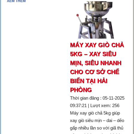
XEM THÊM
MÁY XAY GIÒ CHẢ
5KG – XAY SIÊU
MỊN, SIÊU NHANH
CHO CƠ SỞ CHẾ
BIẾN TẠI HẢI
PHÒNG
Thời gian đăng : 05-11-2025
09:37:21 | Lượt xem: 256
Máy xay giò chả 5kg giúp
xay giò siêu mịn – dai – dẻo
gấp nhiều lần so với giã thủ