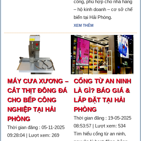
công, phù hợp cho nhà hàng
– hộ kinh doanh – cơ sở chế
biến tại Hải Phòng.
XEM THÊM
MÁY CƯA XƯƠNG –
CỔNG TỪ AN NINH
CẮT THỊT ĐÔNG ĐÁ
LÀ GÌ? BÁO GIÁ &
CHO BẾP CÔNG
LẮP ĐẶT TẠI HẢI
NGHIỆP TẠI HẢI
PHÒNG
PHÒNG
Thời gian đăng : 19-05-2025
08:53:57 | Lượt xem: 534
Thời gian đăng : 05-11-2025
Tìm hiểu cổng từ an ninh,
09:28:04 | Lượt xem: 269