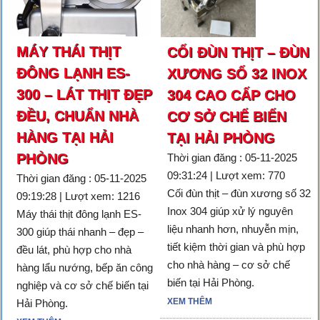
MÁY THÁI THỊT
CỐI ĐÙN THỊT – ĐÙN
ĐÔNG LẠNH ES-
XƯƠNG SỐ 32 INOX
300 – LÁT THỊT ĐẸP
304 CAO CẤP CHO
ĐỀU, CHUẨN NHÀ
CƠ SỞ CHẾ BIẾN
HÀNG TẠI HẢI
TẠI HẢI PHÒNG
PHÒNG
Thời gian đăng : 05-11-2025
09:31:24 | Lượt xem: 770
Thời gian đăng : 05-11-2025
Cối đùn thịt – đùn xương số 32
09:19:28 | Lượt xem: 1216
Inox 304 giúp xử lý nguyên
Máy thái thịt đông lạnh ES-
liệu nhanh hơn, nhuyễn mịn,
300 giúp thái nhanh – đẹp –
tiết kiệm thời gian và phù hợp
đều lát, phù hợp cho nhà
cho nhà hàng – cơ sở chế
hàng lẩu nướng, bếp ăn công
biến tại Hải Phòng.
nghiệp và cơ sở chế biến tại
XEM THÊM
Hải Phòng.