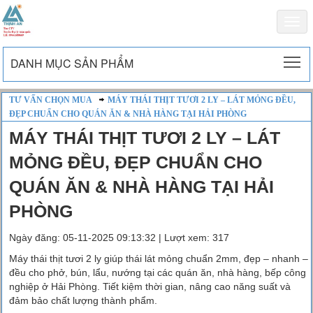
Togg
navi
To
DANH MỤC SẢN PHẨM
TƯ VẤN CHỌN MUA
MÁY THÁI THỊT TƯƠI 2 LY – LÁT MỎNG ĐỀU,
ĐẸP CHUẨN CHO QUÁN ĂN & NHÀ HÀNG TẠI HẢI PHÒNG
MÁY THÁI THỊT TƯƠI 2 LY – LÁT
MỎNG ĐỀU, ĐẸP CHUẨN CHO
QUÁN ĂN & NHÀ HÀNG TẠI HẢI
PHÒNG
Ngày đăng: 05-11-2025 09:13:32 | Lượt xem: 317
Máy thái thịt tươi 2 ly giúp thái lát mỏng chuẩn 2mm, đẹp – nhanh –
đều cho phở, bún, lẩu, nướng tại các quán ăn, nhà hàng, bếp công
nghiệp ở Hải Phòng. Tiết kiệm thời gian, nâng cao năng suất và
đảm bảo chất lượng thành phẩm.