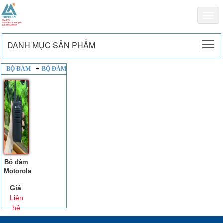
Togg
navi
To
DANH MỤC SẢN PHẨM
BỘ ĐÀM
BỘ ĐÀM
Bộ đàm
Motorola
Giá
:
Liên
hệ