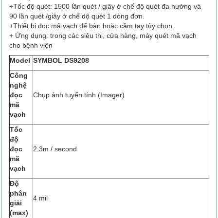
+Tốc độ quét: 1500 lần quét / giây ở chế độ quét đa hướng và
90 lần quét /giây ở chế dộ quét 1 dòng đơn.
+Thiết bị đọc mã vạch để bàn hoặc cầm tay tùy chọn.
+ Ứng dụng: trong các siêu thị, cửa hàng, máy quét mã vạch
cho bệnh viện
Model
SYMBOL DS9208
Công
nghệ
đọc
Chụp ảnh tuyến tính (Imager)
mã
vạch
Tốc
độ
đọc
2.3m / second
mã
vạch
Độ
phân
4 mil
giải
(max)