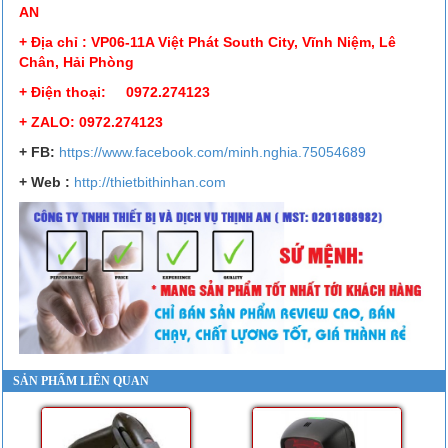
AN
+ Địa chỉ : VP06-11A Việt Phát South City, Vĩnh Niệm, Lê
Chân, Hải Phòng
+ Điện thoại: 0972.274123
+ ZALO: 0972.274123
+ FB
:
https://www.facebook.
com/minh.nghia.75054689
+ Web :
http://thietbithinhan.com
SẢN PHẨM LIÊN QUAN