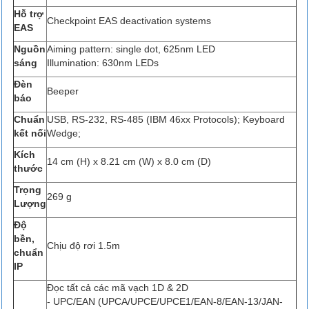
Hỗ trợ
Checkpoint EAS deactivation systems
EAS
Nguồn
Aiming pattern: single dot, 625nm LED
sáng
Illumination: 630nm LEDs
Đèn
Beeper
báo
Chuẩn
USB, RS-232, RS-485 (IBM 46xx Protocols); Keyboard
kết nối
Wedge;
Kích
14 cm (H) x 8.21 cm (W) x 8.0 cm (D)
thước
Trọng
269 g
Lượng
Độ
bền,
Chịu độ rơi 1.5m
chuẩn
IP
Đọc tất cả các mã vạch 1D & 2D
- UPC/EAN (UPCA/UPCE/UPCE1/EAN-8/EAN-13/JAN-