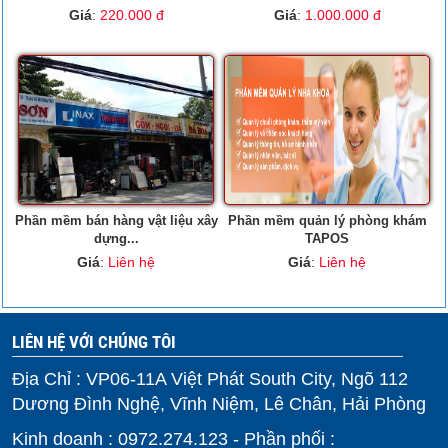
Giá
:
220.000 đ
Giá
:
1.000.000 đ
Phần mềm bán hàng vật liệu xây
Phần mềm quản lý phòng khám
dựng...
TAPOS
Giá
:
Liên hệ
Giá
:
Liên hệ
LIÊN HỆ VỚI CHÚNG TÔI
Địa Chỉ : VP06-11A Việt Phát South City, Ngõ 112
Dương Đình Nghệ, Vĩnh Niệm, Lê Chân, Hải Phòng
Kinh doanh : 0972.274.123 - Phần phối :