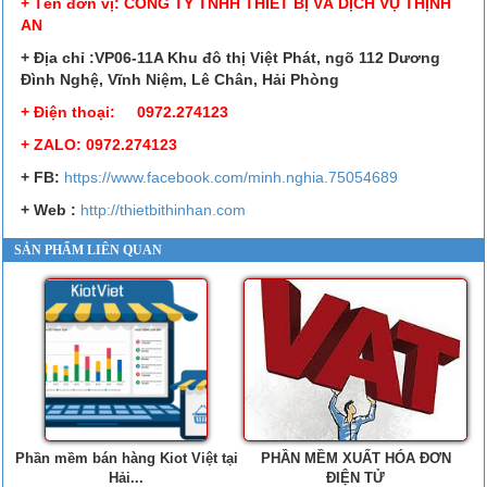
+ Tên đơn vị: CÔNG TY TNHH THIẾT BỊ VÀ DỊCH VỤ THỊNH
AN
+ Địa chỉ :VP06-11A Khu đô thị Việt Phát, ngõ 112 Dương
Đình Nghệ, Vĩnh Niệm, Lê Chân, Hải Phòng
+ Điện thoại: 0972.274123
+ ZALO: 0972.274123
+ FB
:
https://www.facebook.
com/minh.nghia.75054689
+ Web :
http://thietbithinhan.com
SẢN PHẨM LIÊN QUAN
Phần mềm bán hàng Kiot Việt tại
PHẦN MỀM XUẤT HÓA ĐƠN
Hải...
ĐIỆN TỬ