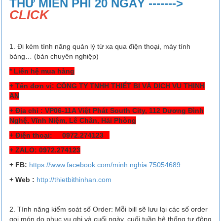
THỬ MIỄN PHÍ 20 NGÀY ------->
CLICK
1. Đi kèm tính năng quản lý từ xa qua điện thoại, máy tính
bảng… (bản chuyên nghiệp)
* Liên hệ mua hàng
+ Tên đơn vị: CÔNG TY TNHH THIẾT BỊ VÀ DỊCH VỤ THỊNH
AN
+ Địa chỉ : VP06-11A Việt Phát South City, 112 Dương Đình
Nghệ, Vĩnh Niệm, Lê Chân, Hải Phòng
+ Điện thoại: 0972.274123
+ ZALO: 0972.274123
+ FB
:
https://www.facebook.
com/minh.nghia.75054689
+ Web :
http://thietbithinhan.com
2. Tính năng kiểm soát số Order: Mỗi bill sẽ lưu lại các số order
gọi món do phục vụ ghi và cuối ngày, cuối tuần hệ thống tự động