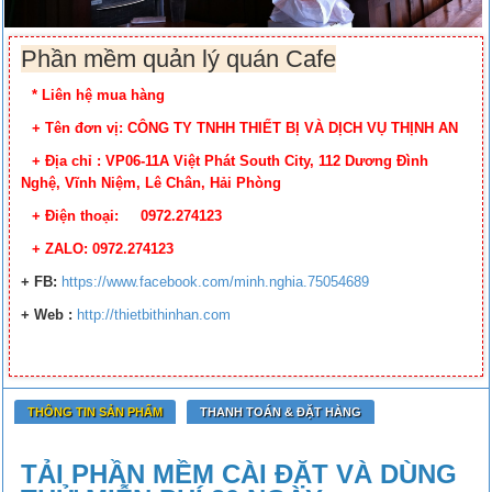
Phần mềm quản lý quán Cafe
* Liên hệ mua hàng
+ Tên đơn vị: CÔNG TY TNHH THIẾT BỊ VÀ DỊCH VỤ THỊNH AN
+ Địa chỉ : VP06-11A Việt Phát South City, 112 Dương Đình
Nghệ, Vĩnh Niệm, Lê Chân, Hải Phòng
+ Điện thoại: 0972.274123
+ ZALO: 0972.274123
+ FB
:
https://www.facebook.
com/minh.nghia.75054689
+ Web :
http://thietbithinhan.com
THÔNG TIN SẢN PHẨM
THANH TOÁN & ĐẶT HÀNG
TẢI PHẦN MỀM CÀI ĐẶT VÀ DÙNG