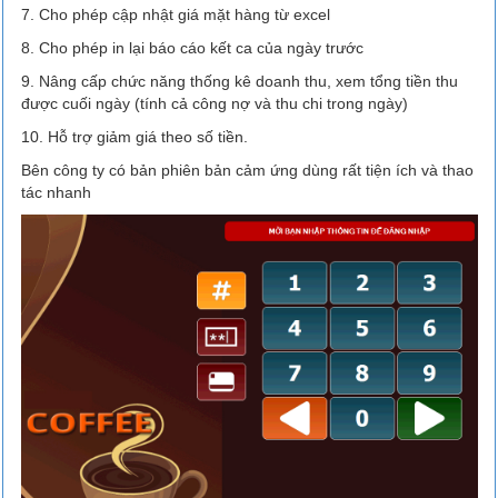
7. Cho phép cập nhật giá mặt hàng từ excel
8. Cho phép in lại báo cáo kết ca của ngày trước
9. Nâng cấp chức năng thống kê doanh thu, xem tổng tiền thu
được cuối ngày (tính cả công nợ và thu chi trong ngày)
10. Hỗ trợ giảm giá theo số tiền.
Bên công ty có bản phiên bản cảm ứng dùng rất tiện ích và thao
tác nhanh