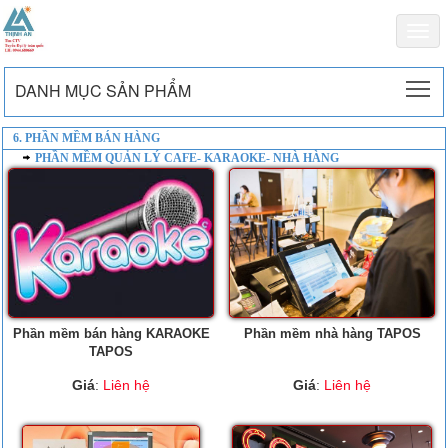
Togg
navi
To
DANH MỤC SẢN PHẨM
6. PHẦN MỀM BÁN HÀNG
PHẦN MỀM QUẢN LÝ CAFE- KARAOKE- NHÀ HÀNG
Phần mềm bán hàng KARAOKE
Phần mềm nhà hàng TAPOS
TAPOS
Giá
:
Liên hệ
Giá
:
Liên hệ