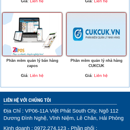
Giá
:
Liên hệ
Giá
:
Liên hệ
Phần mềm quản lý bán hàng
Phần mềm quản lý nhà hàng
zapos
CUKCUK
Giá
:
Liên hệ
Giá
:
Liên hệ
LIÊN HỆ VỚI CHÚNG TÔI
Địa Chỉ : VP06-11A Việt Phát South City, Ngõ 112
Dương Đình Nghệ, Vĩnh Niệm, Lê Chân, Hải Phòng
Kinh doanh : 0972.274.123 - Phần phối :