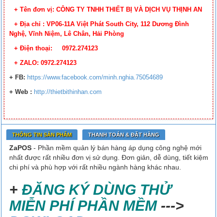
+ Tên đơn vị: CÔNG TY TNHH THIẾT BỊ VÀ DỊCH VỤ THỊNH AN
+ Địa chỉ : VP06-11A Việt Phát South City, 112 Dương Đình
Nghệ, Vĩnh Niệm, Lê Chân, Hải Phòng
+ Điện thoại: 0972.274123
+ ZALO: 0972.274123
+ FB
:
https://www.facebook.
com/minh.nghia.75054689
+ Web :
http://thietbithinhan.com
THÔNG TIN SẢN PHẨM
THANH TOÁN & ĐẶT HÀNG
ZaPOS
- Phần mềm quản lý bán hàng áp dụng công nghệ mới
nhất được rất nhiều đơn vị sử dụng. Đơn giản, dễ dùng, tiết kiệm
chi phí và phù hợp với rất nhiều ngành hàng khác nhau.
+
ĐĂNG KÝ DÙNG THỬ
MIỄN PHÍ PHẦN MỀM
--->