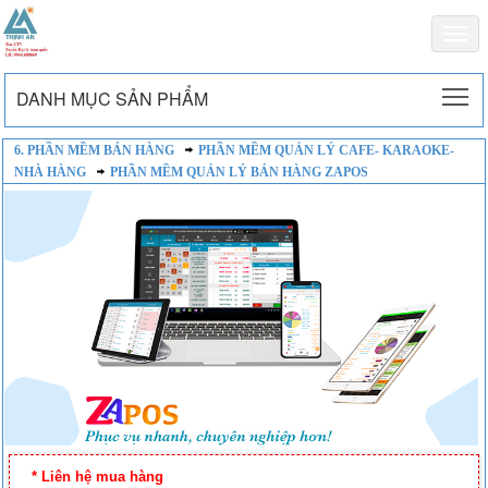
Togg
navi
To
DANH MỤC SẢN PHẨM
6. PHẦN MỀM BÁN HÀNG
PHẦN MỀM QUẢN LÝ CAFE- KARAOKE-
NHÀ HÀNG
PHẦN MỀM QUẢN LÝ BÁN HÀNG ZAPOS
* Liên hệ mua hàng