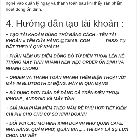
nghệ vào quản lý ngay và thanh toán sau khi thấy sản phẩm
hoạt động ổn định.
4. Hướng dẫn tạo tài khoản :
+ TẠO TÀI KHOẢN DÙNG THỬ BẰNG CÁCH : TÊN TÀI
KHOẢN = TÊN CỬA HÀNG.@GMAIL.COM PASS: TỰ
ĐẶT THEO Ý QUÝ KHÁCH
+ PHẦN MỀM ƯU ĐIỂM ĐỒNG BỘ TỪ ĐIỆN THOẠI LÊN HỆ
THỐNG MÁY TÍNH NHANH NÊN VIỆC ORDER ỔN ĐỊNH VÀ
NHANH CHÓNG
+ ORDER VÀ THANH TOÁN NHANH TRÊN ĐIỆN THOẠI VỚI
MÁY IN BLUTOOTH DI ĐỘNG, MÁY IN QUA MẠNG
+ SỬ DỤNG ĐƠN GIẢN DỄ DÀNG CẢ TRÊN ĐIỆN THOẠI
IPHONE , ANDROID VÀ MÁY TÍNH
+ GIÁ MUA PHẦN MỀM THEO NĂM RẺ PHÙ HỢP TIẾT KIỆM
CHI PHÍ CHO CHỦ CƠ SỞ KINH DOANH
+ ĐỐI VỚI CÁC MÔ HINH KINH DOANH NHƯ QUÁN CAFE,
NHÀ HÀNG, QUÁN PHỞ, QUÁN BIA ,,... THÌ ĐÂY LÀ SỰ LỰA
CHỌN ƯU VIỆT