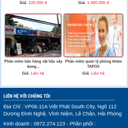
Giá
:
220.000 đ
Giá
:
1.000.000 đ
Phần mềm bán hàng vật liệu xây
Phần mềm quản lý phòng khám
dựng...
TAPOS
Giá
:
Liên hệ
Giá
:
Liên hệ
LIÊN HỆ VỚI CHÚNG TÔI
Địa Chỉ : VP06-11A Việt Phát South City, Ngõ 112
Dương Đình Nghệ, Vĩnh Niệm, Lê Chân, Hải Phòng
Kinh doanh : 0972.274.123 - Phần phối :