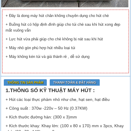
+ Đây là dong máy hút chân không chuyên dụng cho hút chè
+ Buồng hút có hộp định đình giúp cho túi chè sau khi hút xong đẹp
mắt vuông vắn
+ Lực hút vừa phải giúp cho chè không bị nát sau khi hút
+ Máy nhỏ gòn phù hợp hút nhiều loại túi
+ Máy không kén túi và giá thành rẻ , dễ sử dụng
THÔNG TIN SẢN PHẨM
THANH TOÁN & ĐẶT HÀNG
1.THÔNG SỐ KỸ THUẬT MÁY HÚT :
+ Hút các loại thực phảm nhỏ như che, hạt sen, hạt điều
+ Công suất : 370w -220v – 50 Hz (0.37KW)
+ Kích thước đường hàn: (300 x 3)mm
+ Kích thước khay: Khay lớn: (100 x 80 x 170) mm x 3pcs, Khay