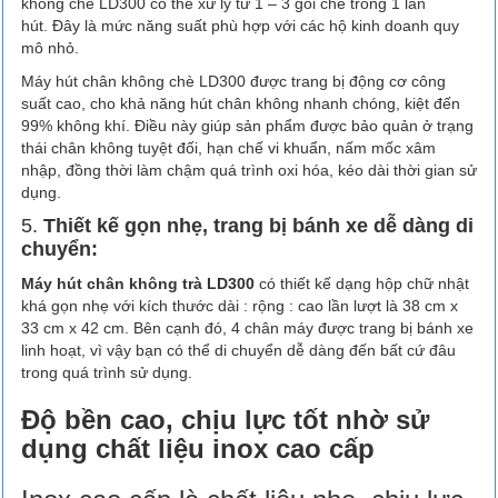
không chè LD300 có thể xử lý từ 1 – 3 gói chè trong 1 lần
hút. Đây là mức năng suất phù hợp với các hộ kinh doanh quy
mô nhỏ.
Máy hút chân không chè LD300 được trang bị động cơ công
suất cao, cho khả năng hút chân không nhanh chóng, kiệt đến
99% không khí. Điều này giúp sản phẩm được bảo quản ở trạng
thái chân không tuyệt đối, hạn chế vi khuẩn, nấm mốc xâm
nhập, đồng thời làm chậm quá trình oxi hóa, kéo dài thời gian sử
dụng.
5.
Thiết kế gọn nhẹ, trang bị bánh xe dễ dàng di
chuyển:
Máy hút chân không trà LD300
có thiết kế dạng hộp chữ nhật
khá gọn nhẹ với kích thước dài : rộng : cao lần lượt là 38 cm x
33 cm x 42 cm. Bên cạnh đó, 4 chân máy được trang bị bánh xe
linh hoạt, vì vậy bạn có thể di chuyển dễ dàng đến bất cứ đâu
trong quá trình sử dụng.
Độ bền cao, chịu lực tốt nhờ sử
dụng chất liệu inox cao cấp