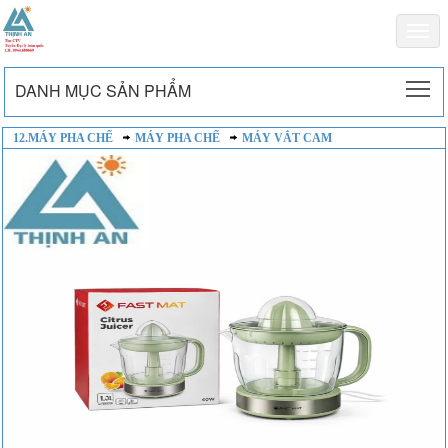
Togg
navi
To
DANH MỤC SẢN PHẨM
12.MÁY PHA CHẾ
MÁY PHA CHẾ
MÁY VẮT CAM