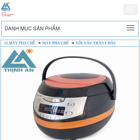
Togg
navi
To
DANH MỤC SẢN PHẨM
12.MÁY PHA CHẾ
MÁY PHA CHẾ
NỒI NẤU TRÂN CHÂU