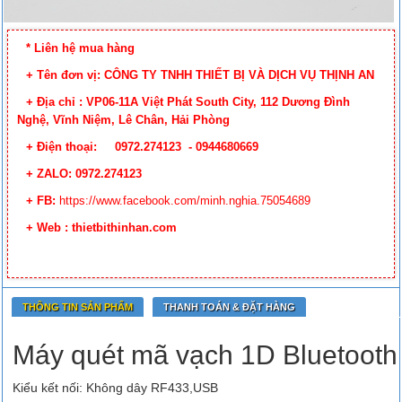
* Liên hệ mua hàng
+ Tên đơn vị: CÔNG TY TNHH THIẾT BỊ VÀ DỊCH VỤ THỊNH AN
+ Địa chỉ : VP06-11A Việt Phát South City, 112 Dương Đình
Nghệ, Vĩnh Niệm, Lê Chân, Hải Phòng
+ Điện thoại: 0972.274123 - 0944680669
+ ZALO: 0972.274123
+ FB:
https://www.facebook.com/minh.nghia.75054689
+ Web : thietbithinhan.com
THÔNG TIN SẢN PHẨM
THANH TOÁN & ĐẶT HÀNG
Máy quét mã vạch 1D Bluetoot
Kiểu kết nối: Không dây RF433,USB