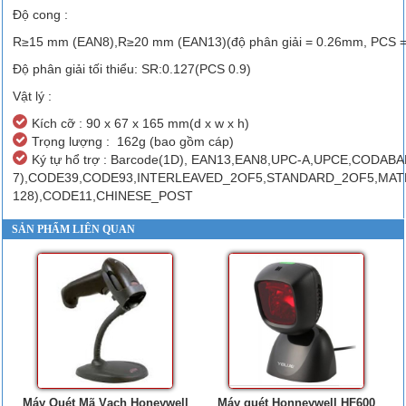
Độ cong :
R≥15 mm (EAN8),R≥20 mm (EAN13)(độ phân giải = 0.26mm, PCS =
Độ phân giải tối thiểu: SR:0.127(PCS 0.9)
Vật lý :
Kích cỡ : 90 x 67 x 165 mm(d x w x h)
Trọng lượng : 162g (bao gồm cáp)
Ký tự hổ trợ : Barcode(1D), EAN13,EAN8,UPC-A,UPCE,CODAB
7),CODE39,CODE93,INTERLEAVED_2OF5,STANDARD_2OF5,MAT
128),CODE11,CHINESE_POST
SẢN PHẨM LIÊN QUAN
Máy Quét Mã Vạch Honeywell
Máy quét Honneywell HF600