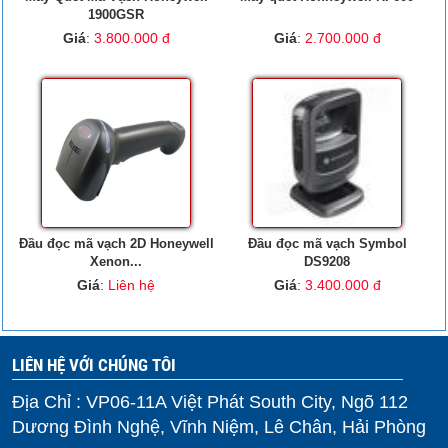
1900GSR
Giá
:
3.800.000 đ
Giá
:
2.700.000 đ
Đầu đọc mã vạch 2D Honeywell
Đầu đọc mã vạch Symbol
Xenon...
DS9208
Giá
:
Liên hệ
Giá
:
3.400.000 đ
LIÊN HỆ VỚI CHÚNG TÔI
Địa Chỉ : VP06-11A Việt Phát South City, Ngõ 112
Dương Đình Nghệ, Vĩnh Niệm, Lê Chân, Hải Phòng