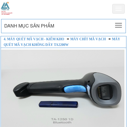
Togg
navi
To
DANH MỤC SẢN PHẨM
4. MÁY QUÉT MÃ VẠCH - KIỂM KHO
MÁY CHÍT MÃ VẠCH
MÁY
QUÉT MÃ VẠCH KHÔNG DÂY TA2200W