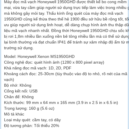
Máy đọc mã vạch Honeywell 1950GHD được thiết kế bo cong mềm
mại, vừa tay cầm giúp người sử dụng trực tiếp làm việc trong nhiều 
mà không gây mỏi tay. Thấu kính ống quét của máy đọc mã vạch
1950GHD cũng kế thừa theo thế hệ 1900 đều sở hữu bề rộng tốt, tố
ưu giúp người sử dụng linh hoạt, dễ dàng chụp hình ảnh thu thập d
liệu mã vạch nhanh nhất. Đồng thời Honeywell 1950GHD chịu sốc kh
bị rơi 1,8m nhiều lần xuống nền bê tông nhiều lần mà có thể sử dụn
lại bình thường và đạt chuẩn IP41 để tránh sự xâm nhập độ ẩm từ m
trường sử dụng.
Model: Honeywell Xenon MS1950GHD
Công nghệ đọc: quét hình ảnh (1280 x 800 pixel array)
Khả năng đọc mã vạch: 1D, 2D, PDF
Khoảng cách đọc: 25-30cm (tùy thuộc vào độ to nhỏ, rõ nét của mã
vạch)
Bộ nhớ: Không
Cổng kết nối: USB
Chân đế: Không
Kích thước: 99 mm x 64 mm x 165 mm (3.9 in x 2.5 in x 6.5 in)
Trọng lượng: 160 g (5.6 oz)
Mô tả khác
Loại máy quét: cầm tay, có dây
Độ tương phản: Tối thiểu 20%