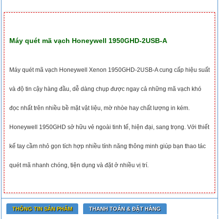
Máy quét mã vạch Honeywell 1950GHD-2USB-A
Máy quét mã vạch Honeywell Xenon 1950GHD-2USB-A cung cấp hiệu suất
và độ tin cậy hàng đầu, dễ dàng chụp được ngay cả những mã vạch khó
đọc nhất trên nhiều bề mặt vật liệu, mờ nhòe hay chất lượng in kém.
Honeywell 1950GHD sở hữu vẻ ngoài tinh tế, hiện đại, sang trọng. Với thiết
kế tay cầm nhỏ gọn tích hợp nhiều tính năng thông minh giúp bạn thao tác
quét mã nhanh chóng, tiện dụng và đặt ở nhiều vị trí.
THÔNG TIN SẢN PHẨM
THANH TOÁN & ĐẶT HÀNG