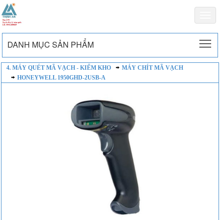
Togg
navi
To
DANH MỤC SẢN PHẨM
4. MÁY QUÉT MÃ VẠCH - KIỂM KHO
MÁY CHÍT MÃ VẠCH
HONEYWELL 1950GHD-2USB-A