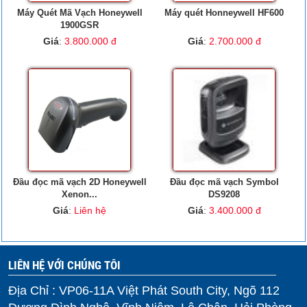
Máy Quét Mã Vạch Honeywell
Máy quét Honneywell HF600
1900GSR
Giá
:
3.800.000 đ
Giá
:
2.700.000 đ
Đầu đọc mã vạch 2D Honeywell
Đầu đọc mã vạch Symbol
Xenon...
DS9208
Giá
:
Liên hệ
Giá
:
3.400.000 đ
LIÊN HỆ VỚI CHÚNG TÔI
Địa Chỉ : VP06-11A Việt Phát South City, Ngõ 112