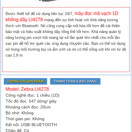
máy đọc mã vạch 1D
Được thiết kế để sử dụng liên tục 24/7,
không dây LI4278
mang đến sự linh hoạt với khả năng tương
thích với Bluetooth. Nó cũng cung cấp mã hóa tốt hơn để cải thiện
bảo mật và hiệu suất không dây tổng thể tốt hơn. Khả năng quản lý
năng lượng pin vượt trội mang lại số lần quét lớn nhất cho mỗi lần
sạc pin để hỗ trợ quét các ứng dụng chuyên sâu. Bạn có thể sử dụng
nó trong môi trường bụi và ẩm ướt và nó có thể sống sót khi rơi từ độ
cao 1,8 m.
THÔNG TIN SẢN PHẨM
THANH TOÁN & ĐẶT HÀNG
Model: Zebra LI4278
Công nghệ đọc: 1 chiều (1D)
Tốc độ đọc: 547 dòng/ giây
Khoảng cách đọc: 20cm
Bộ nhớ: Không
Thời gian pin: Không
Kết nối: USB/ BLUETOOTH
Chân đế: Có