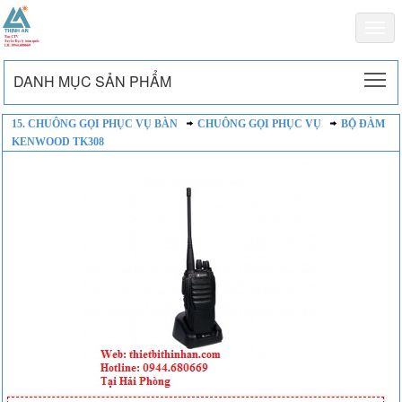
Togg
navi
To
DANH MỤC SẢN PHẨM
15. CHUÔNG GỌI PHỤC VỤ BÀN
CHUÔNG GỌI PHỤC VỤ
BỘ ĐÀM
KENWOOD TK308