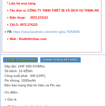
* Liên hệ mua hàng
+ Tên đơn vị: CÔNG TY TNHH THIẾT BỊ VÀ DỊCH VỤ THỊNH AN
+ Điện thoại: 0972.274123
+ ZALO: 0972.274123
+ FB:
https://www.facebook.com/minh.nghia.75054689
+ Web : thietbithinhan.com
THÔNG TIN SẢN PHẨM
THANH TOÁN & ĐẶT HÀNG
Dãy tần: UHF 400-470Mhz.
Số kênh: 16 KÊNH
Công suất phát : 6W (UHF).
Pin khủng :1500mAh
Đèn báo trạng thái tín hiệu và Pin xạc
Ưu điểm :
+ Giá rẻ